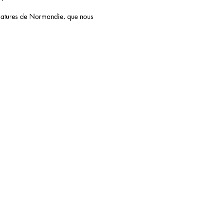
légiatures de Normandie, que nous
 2021 par Association Léon Mériot