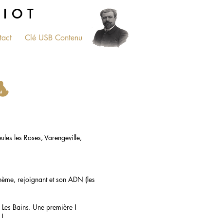
RIOT
tact
Clé USB Contenu
PLUS...
s
eules les Roses, Varengeville,
 thème, rejoignant et son ADN (les
 Les Bains. Une première !
 !