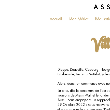
AS
Accueil
Léon Mériot
Réalisati
Vill
Dieppe, Deauville, Cabourg, Houlgate,
Quiberville, Fécamp, Vattelot, Valér
Alors, donc, on commence avec notr
En effet, dès le lancement de l'asso
maisons de Mesnil-Val) et le fondeme
Aussi, nous engageons un rapproch
29 Octobre 2022 : nous recevons AP
et nous initions la commission "Pro