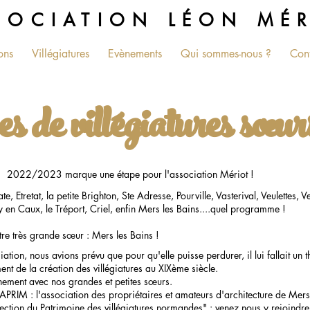
SOCIATION LÉON MÉ
ons
Villégiatures
Evènements
Qui sommes-nous ?
Con
es de villégiatures
sœur
2022/2023 marque une étape pour l'association Mériot !
 Etretat, la petite Brighton, Ste Adresse, Pourville, Vasterival, Veulettes, V
y en Caux, le Tréport, Criel, enfin Mers les Bains....quel programme !
e très grande sœur : Mers les Bains !
ciation, nous avions prévu que pour qu'elle puisse perdurer, il lui fallait un
nt de la création des villégiatures au XIXème siècle.
ement avec nos grandes et petites sœurs.
RIM : l'association des propriétaires et amateurs d'architecture de Mers
tection du Patrimoine des villégiatures normandes" : venez nous y rejoindre