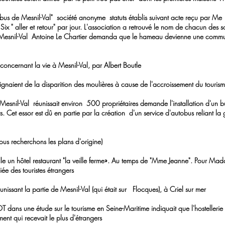
 de Mesnil-Val" société anonyme statuts établis suivant acte reçu par Me 
 " aller et retour" par jour. L'association a retrouvé le nom de chacun des s
l-Val Antoine Le Chartier demanda que le hameau devienne une co
ncernant la vie à Mesnil-Val, par Albert Boutle
aient de la disparition des moulières à cause de l'accroissement du touris
snil-Val réunissait environ 500 propriétaires demande l'installation d'un
t essor est dû en partie par la création d'un service d'autobus reliant 
us recherchons les plans d'origine)
le un hôtel restaurant "la veille ferme». Au temps de "Mme Jeanne". Pour
 des touristes étrangers
ant la partie de Mesnil-Val (qui était sur Flocques), à Criel sur mer
ans une étude sur le tourisme en Seine-Maritime indiquait que l'hosteller
 qui recevait le plus d'étrangers