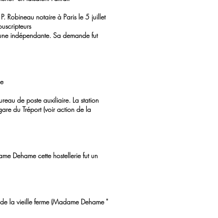
P. Robineau notaire à Paris le 5 juillet
ouscripteurs
mmune indépendante. Sa demande fut
me
 bureau de poste auxiliaire. La station
la gare du Tréport (voir action de la
 Madame Dehame cette hostellerie fut un
ie de la vieille ferme (Madame Dehame "