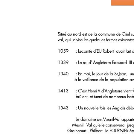
Situé au nord est de la commune de Criel su
val, qui divise les quelques fermes existante
1059 : Lecomte d'EU Robert avait fait don
1339 : Le roi d' Angleterre Edouard III choi
1340 : En mai, le jour de la St Jean, une 
à la vaillance de la population avec l'
1413 : C'est Henri V d'Angleterre vient fai
brûlent, et tuent de nombreux habit
1543 : Un nouvelle fois les Anglais débar
Le domaine de Mesnil-Val appartenait 
Mesnil- Val qu'elle conservera jusqu
Graincourt. Philbert Le FOURNIER épousa