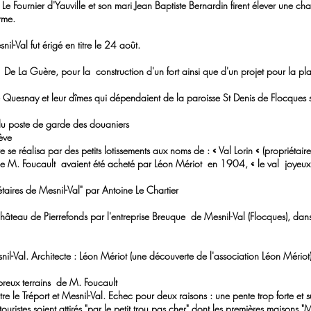
ie Le Fournier d'Yauville et son mari Jean Baptiste Bernardin firent élev
rme.
Val fut érigé en titre le 24 août.
La Guère, pour la construction d'un fort ainsi que d'un projet pour la pla
esnay et leur dîmes qui dépendaient de la paroisse St Denis de Flocques so
 poste de garde des douaniers
ève
alisa par des petits lotissements aux noms de : « Val Lorin « (propriétaire 
. Foucault avaient été acheté par Léon Mériot en 1904, « le val joyeux », « 
es de Mesnil-Val" par Antoine Le Chartier
eau de Pierrefonds par l'entreprise Breuque de Mesnil-Val (Flocques), dans 
Val. Architecte : Léon Mériot (une découverte de l'association Léon Mériot
ux terrains de M. Foucault
Tréport et Mesnil-Val. Echec pour deux raisons : une pente trop forte et s
es soient attirés "par le petit trou pas cher" dont les premières maisons "Méri