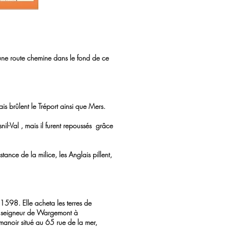
 une route chemine dans le fond de ce
s brûlent le Tréport ainsi que Mers.
nil-Val , mais il furent repoussés grâce
tance de la milice, les Anglais pillent,
en 1598. Elle acheta les terres de
 FOURNIER, seigneur de Wargemont à
 le manoir situé au 65 rue de la mer,