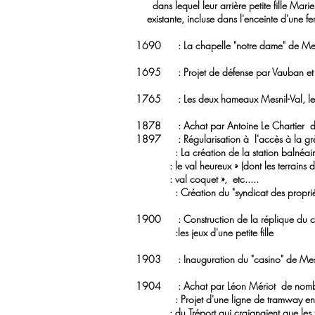
dans lequel leur arrière petite fille Mar
existante, incluse dans l'enceinte d'une fe
1690 : La chapelle "notre dame" de Mesnil-
1695 : Projet de défense par Vauban et De 
1765 : Les deux hameaux Mesnil-Val, le Qu
1878 : Achat par Antoine Le Chartier du
1897 : Régularisation à l'accès à la gr
: La création de la station balnéaire se ré
: le val heureux » (dont les terrains de M
: val coquet », etc.....
: Création du "syndicat des propriétair
1900 : Construction de la réplique du chât
:les jeux d'une petite fille
1903 : Inauguration du "casino" de Mesnil-
1904 : Achat par Léon Mériot de nombre
: Projet d'une ligne de tramway entre le 
: du Tréport qui craignaient que les tourist