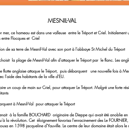
MESNIL-VAL
r mer, ce hameau est dans une valleuse entre le Tréport et Criel. Initialement
s entre Flocques et Criel
 de sa terre de Mesnil-Val avec son port à l'abbaye St Michel du Tréport
sit la plage de Mesnil-Val afin d'attaquer le Tréport par le flanc. Les anglai
flotte anglaise attaque le Tréport, puis débarquent une nouvelle fois à Mes
aide des habitants de la ville d'EU.
re un coup de main sur Criel, pour attaquer Le Tréport. Malgré une forte résis
ants
quent à Mesnil-Val pour attaquer le Tréport
à la famille BOUCHARD originaire de Dieppe qui avait été anoblie 
'à la révolution. Cet éloignement favorisa l'enracinement des Le
 en 1598 jacqueline d'Yauville. Le centre de leur domaine était alors