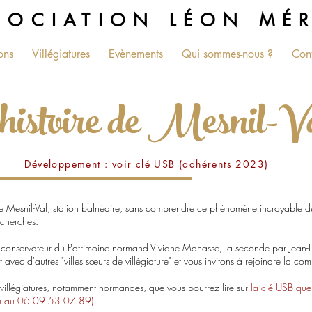
SOCIATION LÉON MÉ
ons
Villégiatures
Evènements
Qui sommes-nous ?
Con
 histoire de Mesnil-V
Développement : voir clé USB (adhérents 2023)
 de Mesnil-Val, station balnéaire, sans comprendre ce phénomène incroyable de
echerches.
onservateur du Patrimoine normand Viviane Manasse, la seconde par Jean-Lo
ec d'autres "villes sœurs de villégiature" et vous invitons à rejoindre la co
villégiatures, notamment normandes, que vous pourrez lire sur
la clé USB que
 ou au 06 09 53 07 89)