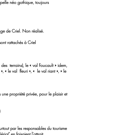
er une chapelle néo gothique, toujours
ge de Criel. Non réalisé.
nt rattachés à Criel
des terrains), le « val Foucault » idem,
le val fleuri », « le val riant », » le
une propriété privée, pour le plaisir et
)
urtout par les responsables du tourisme
ot" en faisaient l'attrait